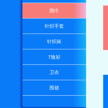
围巾
针织手套
针织袜
T恤衫
卫衣
围裙