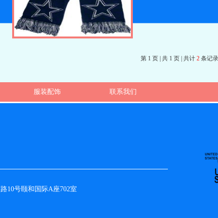
第 1 页 | 共 1 页 | 共计
2
条记
服装配饰
联系我们
0号颐和国际A座702室