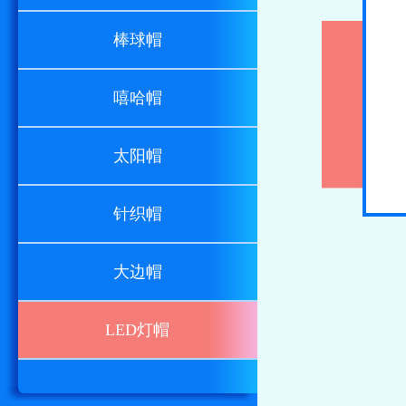
棒球帽
嘻哈帽
太阳帽
针织帽
大边帽
LED灯帽