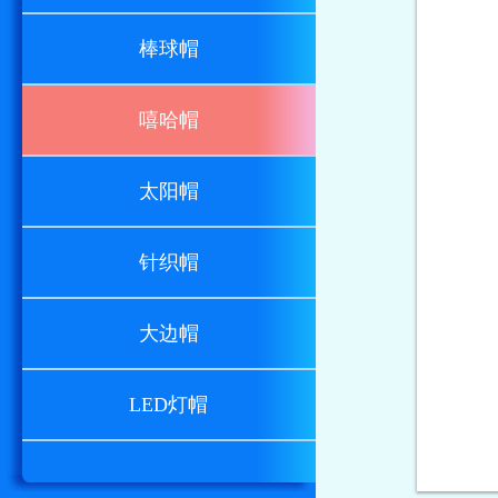
棒球帽
嘻哈帽
太阳帽
针织帽
大边帽
LED灯帽